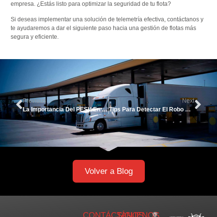
empresa. ¿Estás listo para optimizar la seguridad de tu flota?
Si deseas implementar una solución de telemetría efectiva, contáctanos y
te ayudaremos a dar el siguiente paso hacia una gestión de flotas más
segura y eficiente.
Previous
Next
La Importancia Del PESV En Colombia Y El Papel De La Telemetría
Tips Para Detectar El Robo De Combustible Con Ayuda De Telemetría
Volver a Blog
CONTÁCTANOS
SÍGUENOS