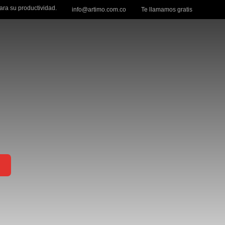
ra su productividad.
info@artimo.com.co
Te llamamos gratis