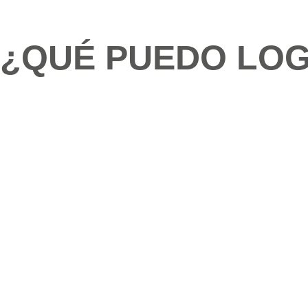
¿QUÉ PUEDO LO
UBICACIÓN Y RE
Controle el recorrido de sus v