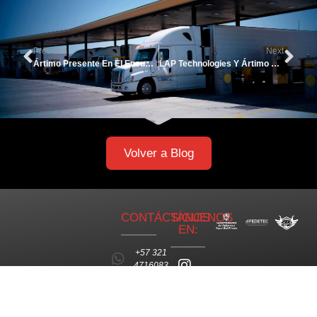
Previous
Next
Ártimo Presente En El Encuentro TransporMaster 2024 En Medellín
LAP Technologies Y Ártimo En El II Congreso De Seguridad Vial
Volver a Blog
CONTÁCTANOS
SÍGUENOS
EN:
+57 321
4716083
info@artimo.com.co
+57