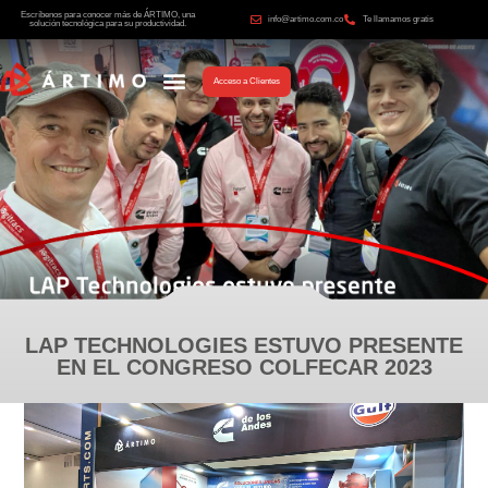
Escríbenos para conocer más de ÁRTIMO, una
info@artimo.com.co
Te llamamos gratis
solución tecnológica para su productividad.
Acceso a Clientes
LAP TECHNOLOGIES ESTUVO PRESENTE
EN EL CONGRESO COLFECAR 2023