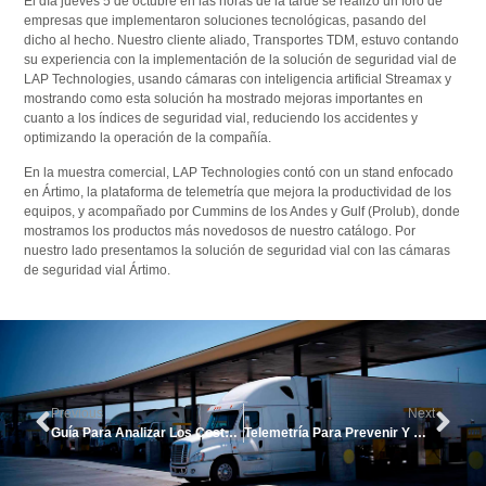
El día jueves 5 de octubre en las horas de la tarde se realizó un foro de
empresas que implementaron soluciones tecnológicas, pasando del
dicho al hecho. Nuestro cliente aliado, Transportes TDM, estuvo contando
su experiencia con la implementación de la solución de seguridad vial de
LAP Technologies, usando cámaras con inteligencia artificial Streamax y
mostrando como esta solución ha mostrado mejoras importantes en
cuanto a los índices de seguridad vial, reduciendo los accidentes y
optimizando la operación de la compañía.
En la muestra comercial, LAP Technologies contó con un stand enfocado
en Ártimo, la plataforma de telemetría que mejora la productividad de los
equipos, y acompañado por Cummins de los Andes y Gulf (Prolub), donde
mostramos los productos más novedosos de nuestro catálogo. Por
nuestro lado presentamos la solución de seguridad vial con las cámaras
de seguridad vial Ártimo.
Previous
Next
Guía Para Analizar Los Costos De Consumibles De Tu Operación
Telemetría Para Prevenir Y Reducir Accidentes De Transito