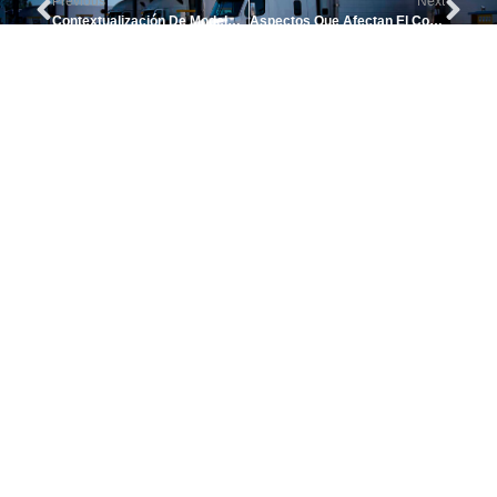
Previous
Next
Contextualización De Modelo De Aplicación Operacional Para Industrias .
Aspectos Que Afectan El Consumo De Combustible En Vehículos De Carga Y Cómo Mejorarlo.
Volver a Blog
CONTÁCTANOS
SÍGUENOS
EN:
+57 321
4716083
info@artimo.com.co
+57
(604)
431
0279
POLÍTICA DE PROTECCIÓN DE DATOS
POLÍTICA DE PRIVACIDAD