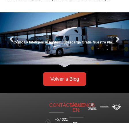
Previous
Next
Cómo La Inteligencia Artificial Impacta La Gestión De Flotas
Descarga Gratis Nuestro Planificador De Rutas En Excel
Volver a Blog
CONTÁCTANOS
SÍGUENOS
EN:
+57 321
4716083