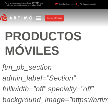
Escríbenos para conocer más de ÁRTIMO, una
info@artimo.com.co
Te llamamos gratis
solución tecnológica para su productividad.
Acceso a Clientes
PRODUCTOS
MÓVILES
[tm_pb_section
admin_label=”Section”
fullwidth=”off” specialty=”off”
background_image=”https://arti