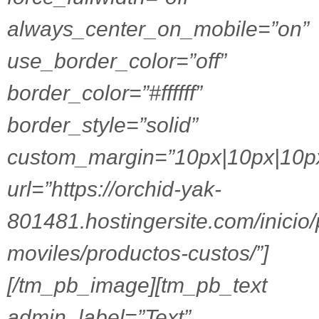
always_center_on_mobile=”on”
use_border_color=”off”
border_color=”#ffffff”
border_style=”solid”
custom_margin=”10px|10px|10p
url=”https://orchid-yak-
801481.hostingersite.com/inicio
moviles/productos-custos/”]
[/tm_pb_image][tm_pb_text
admin_label=”Text”