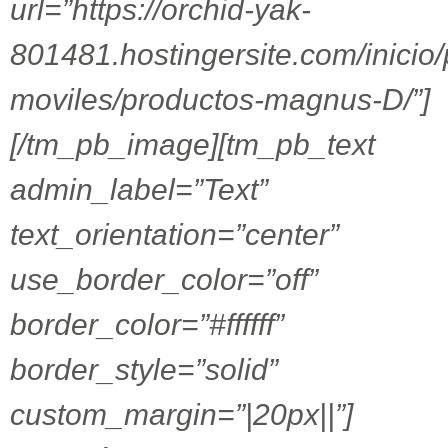
url=”https://orchid-yak-
801481.hostingersite.com/inicio
moviles/productos-magnus-D/”]
[/tm_pb_image][tm_pb_text
admin_label=”Text”
text_orientation=”center”
use_border_color=”off”
border_color=”#ffffff”
border_style=”solid”
custom_margin=”|20px||”]