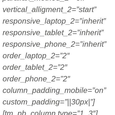
vertical_alligment_2=”start”
responsive_laptop_2=”inherit”
responsive_tablet_2=”inherit”
responsive_phone_2=”inherit”
order_laptop_2=”2″
order_tablet_2=”2″
order_phone_2=”2″
column_padding_mobile=”on”
custom_padding=”||30px|”]
[tm_pb_column type=”1_3″]