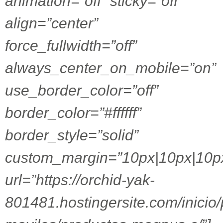
animation=”off” sticky=”off”
align=”center”
force_fullwidth=”off”
always_center_on_mobile=”on”
use_border_color=”off”
border_color=”#ffffff”
border_style=”solid”
custom_margin=”10px|10px|10p
url=”https://orchid-yak-
801481.hostingersite.com/inicio