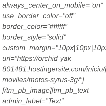
always_center_on_mobile=”on”
use_border_color=”off”
border_color=”#ffffff”
border_style=”solid”
custom_margin=”10px|10px|10p
url=”https://orchid-yak-
801481.hostingersite.com/inicio
moviles/motos-syrus-3g/”]
[/tm_pb_image][tm_pb_text
admin_label=”Text”