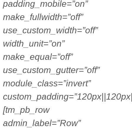
padding_mobile=”on”
make_fullwidth=”off”
use_custom_width=”off”
width_unit=”on”
make_equal=”off”
use_custom_gutter=”off”
module_class=”invert”
custom_padding=”120px||120px|
[tm_pb_row
admin_label=”Row”