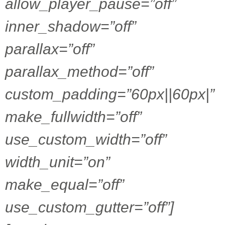
allow_player_pause=”off”
inner_shadow=”off”
parallax=”off”
parallax_method=”off”
custom_padding=”60px||60px|”
make_fullwidth=”off”
use_custom_width=”off”
width_unit=”on”
make_equal=”off”
use_custom_gutter=”off”]