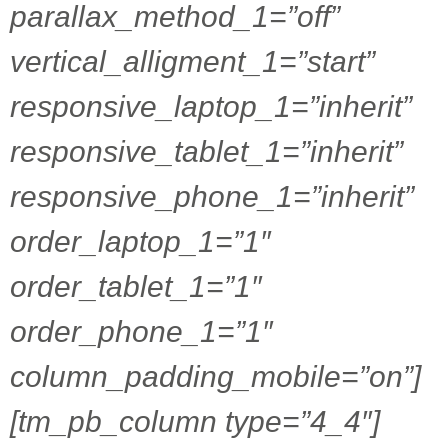
parallax_method_1=”off”
vertical_alligment_1=”start”
responsive_laptop_1=”inherit”
responsive_tablet_1=”inherit”
responsive_phone_1=”inherit”
order_laptop_1=”1″
order_tablet_1=”1″
order_phone_1=”1″
column_padding_mobile=”on”]
[tm_pb_column type=”4_4″]