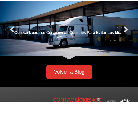
Previous
Next
Conoce Nuestros Consejos De Seguridad Vial Para Conductores
Consejos Para Evitar Los Microsueños Al Conducir
Volver a Blog
CONTÁCTANOS
SÍGUENOS
EN:
+57 321
4716083
info@artimo.com.co