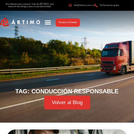
Escríbenos para conocer más de ÁRTIMO, una
info@artimo.com.co
Te llamamos gratis
solución tecnológica para su productividad.
Acceso a Clientes
TAG: CONDUCCIÓN RESPONSABLE
Volver al Blog