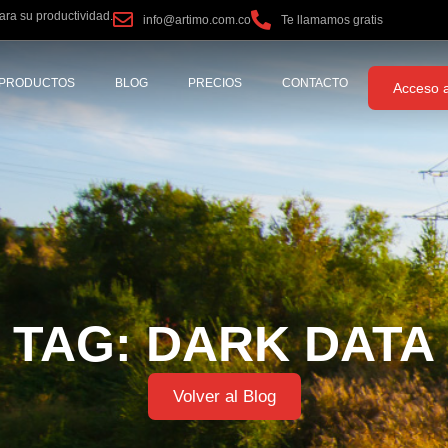
ra su productividad.
info@artimo.com.co
Te llamamos gratis
PRODUCTOS
BLOG
PRECIOS
CONTACTO
Acceso a
TAG: DARK DATA
Volver al Blog