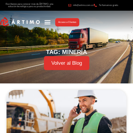
Escríbenos para conocer más de ÁRTIMO, una
info@artimo.com.co
Te llamamos gratis
solución tecnológica para su productividad.
Acceso a Clientes
TAG: MINERÍA
Volver al Blog