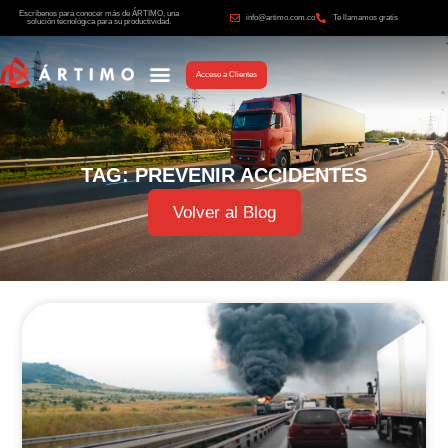
Escríbenos para conocer más de ÁRTIMO, una
info@artimo.com.co
Te llamamos gratis
solución tecnológica para su productividad.
Acceso a Clientes
TAG: PREVENIR ACCIDENTES
Volver al Blog