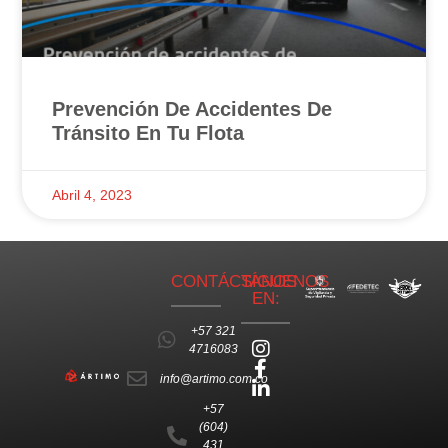
Prevención De Accidentes De
Tránsito En Tu Flota
Abril 4, 2023
CONTÁCTANOS
SÍGUENOS
EN:
+57 321
4716083
info@artimo.com.co
+57
(604)
431