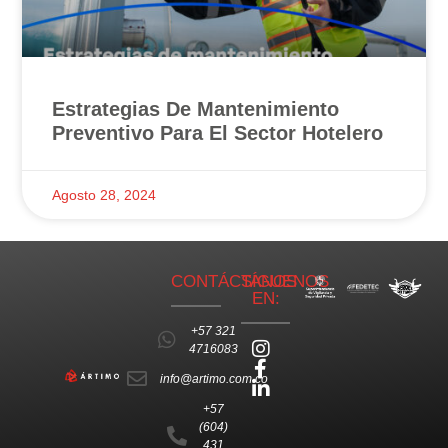
Estrategias De Mantenimiento
Preventivo Para El Sector Hotelero
Agosto 28, 2024
CONTÁCTANOS
SÍGUENOS
EN:
+57 321
4716083
info@artimo.com.co
+57
(604)
431