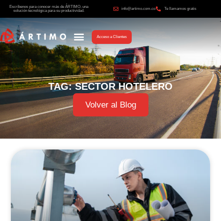
Escríbenos para conocer más de ÁRTIMO, una
info@artimo.com.co
Te llamamos gratis
solución tecnológica para su productividad.
Acceso a Clientes
TAG: SECTOR HOTELERO
Volver al Blog